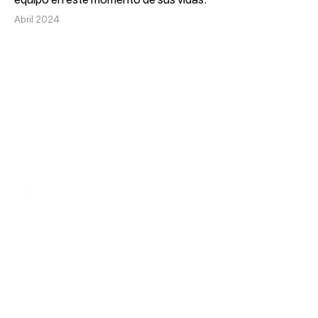
Abril 2024
Nuestros servicios
Casos de éxito
Nuestras
convocatorias
Contacto
Portal de integridad