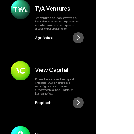
TyA Ventures
TyA Ventures es una plataforma de
inversión enfocada en empresas en
etapa temprana que son capaces de
crecer exponencialmente.
Agnóstica
View Capital
Primer fondo de Venture Capital
enfocado 100% en empresas
tecnológicas que impacten
directamente al Real Estate en
Latinoamérica.
Proptech