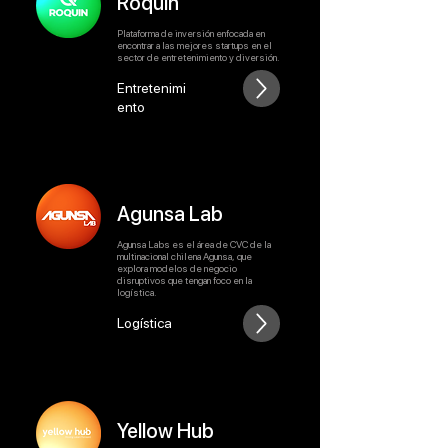
Roquin
Plataforma de inversión enfocada en
encontrar a las mejores startups en el
sector de entretenimiento y diversión.
Entretenimi
ento
Agunsa Lab
Agunsa Labs es el área de CVC de la
multinacional chilena Agunsa, que
explora modelos de negocio
disruptivos que tengan foco en la
logística.
Logística
Yellow Hub