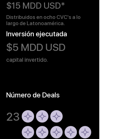
$15 MDD USD*
Distribuidos en ocho CVC's a lo
largo de Latonoamérica.
Inversión ejecutada
$5 MDD USD
capital invertido.
Número de Deals
23