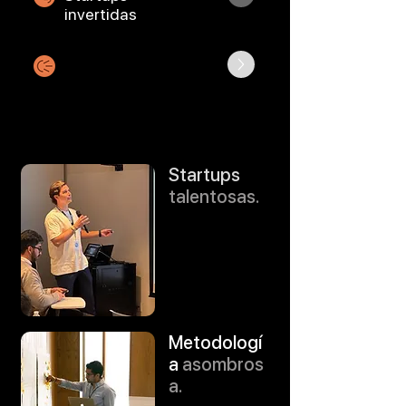
invertidas
Así podemos colaborar
Startups
talentosas.
Metodologí
a
asombros
a.