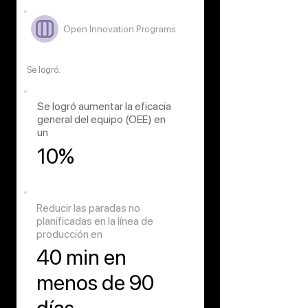
Open Innovation Programs
Se logró:
Se logró aumentar la eficacia
general del equipo (OEE) en
un
10%
Reducir las paradas no
planificadas en la línea de
producción en
40 min en
menos de 90
días