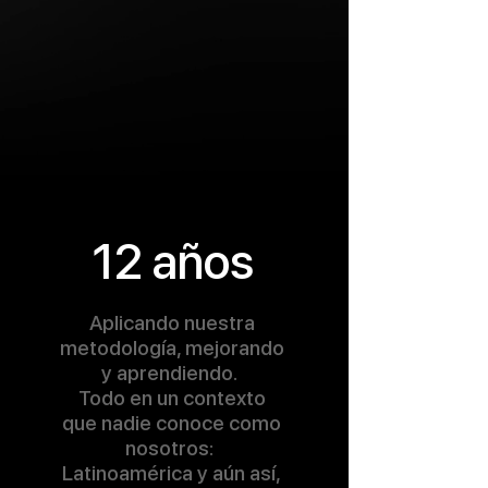
12 años
Aplicando nuestra
metodología, mejorando
y aprendiendo.
Todo en un contexto
que nadie conoce como
nosotros:
Latinoamérica y aún así,