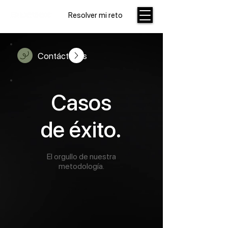
Resolver mi reto
Contáctanos
Casos
de éxito.
El orgullo de nuestra
metodología.