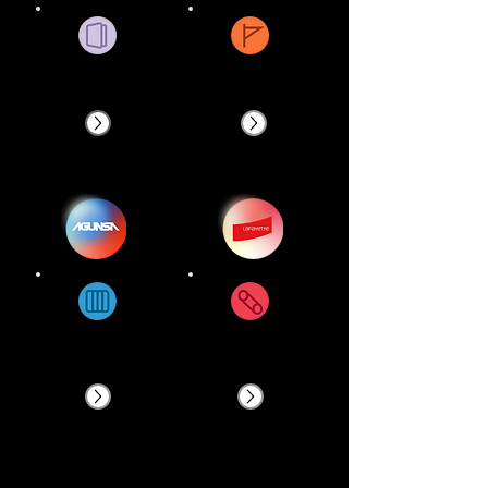
Open Door
Tastech
Open
Forever New
Warehouse