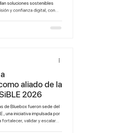
llan soluciones sostenibles
ión y confianza digital, con
, economía circular y
 a
omo aliado de la
OSiBLE 2026
box fueron sede del
, una iniciativa impulsada por
fortalecer, validar y escalar
 México. El encuentro reunió a