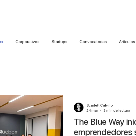
 startup
Soy inversionista
Soy empresario
Casos de éxito
ox
Corporativos
Startups
Convocatorias
Artículos
Scarlett Calvillo
24 mar
3 min de lectura
The Blue Way inic
emprendedores s