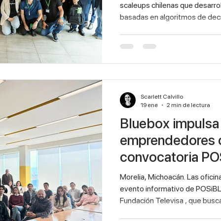
scaleups chilenas que desarro
basadas en algoritmos de decis
foco en agua, cambio climático
seguridad alimentaria.
Scarlett Calvillo
19 ene
2 min de lectura
Bluebox impulsa
emprendedores c
convocatoria P
Morelia, Michoacán. Las oficinas de Blue
evento informativo de POSiBLE 
Fundación Televisa , que busca 
proyectos de alto potencial en