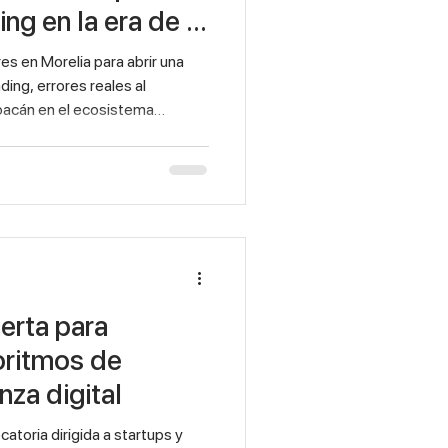
ing en la era de la
s en Morelia para abrir una
ing, errores reales al
oacán en el ecosistema
 de emprendedores en las
ia durante evento de comunidad
, en nuestras oficinas
vió a tomar forma: la comunidad.
tapas decidieron reunirse en
, sino
erta para
oritmos de
nza digital
toria dirigida a startups y