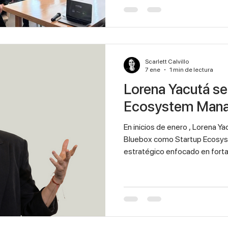
más de 50 emprendedores, em
proyectos , quienes asistiero
los alcances de la convocator
oportunidades reales que ofr
existentes o c
Scarlett Calvillo
7 ene
1 min de lectura
Lorena Yacutá será Startup
En inicios de enero , Lorena Y
Bluebox como Startup Ecosyst
estratégico enfocado en fortal
articular de forma más cercana
emprendedores, corporativos 
posición, Lorena trabajará ac
desarrollo, construyendo com
conexiones, herramientas y o
crecimiento, al mismo tiempo q