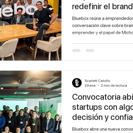
redefinir el brand
IA
Bluebox reúne a emprendedore
conversación clave sobre brand
emprender y el papel de Mich
empresarial en México. Grupo
oficinas de Bluebox en Morel
The Blue Way El pasado jueves
centrales en Morelia, algo vol
Emprendedores de distintas e
Bluebox no solo para escuchar
Scarlett Calvillo
29 ene
2 min de lectura
Convocatoria abi
startups con alg
decisión y confia
Bluebox abre una nueva convoca