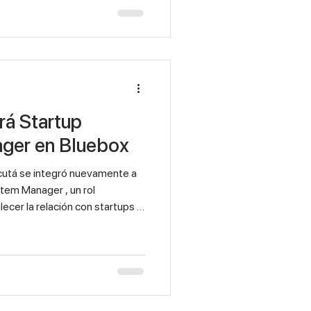
presarios y líderes de
n para conocer a profundidad
ia POSiBLE 2026 , así como las
ece para mejorar negocios
Ecosystem Manager en Bluebox
acutá se integró nuevamente a
em Manager , un rol
ecer la relación con startups y
 la conexión entre
y el ecosistema. Desde esta
ompañando a las startups en su
unidad y generando
portunidades que impulsen su
ue facilita