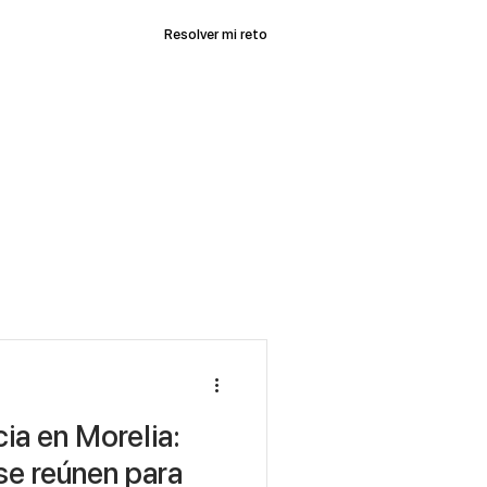
Historias
More
Resolver mi reto
ia en Morelia:
e reúnen para