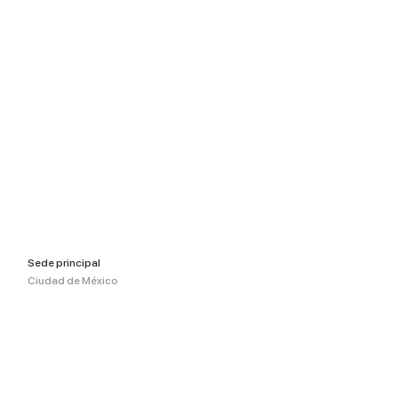
Nuestros servicios
Casos de éxito
Nuestras
convocatorias
Contacto
Portal de integridad
Bolsa de trabajo
Sede principal
Ciudad de México
Tenemos sede en otros
países
Argentina Chile Colombia
México