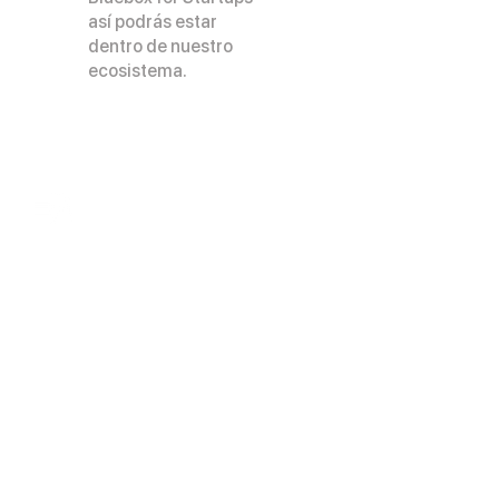
así podrás estar
dentro de nuestro
ecosistema.
Nuestros servicios
Casos de éxito
Nuestras
convocatorias
Contacto
Portal de integridad
Bolsa de trabajo