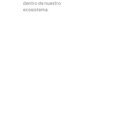
dentro de nuestro
ecosistema.
Nuestros servicios
Casos de éxito
Nuestras
convocatorias
Contacto
Portal de integridad
Bolsa de trabajo