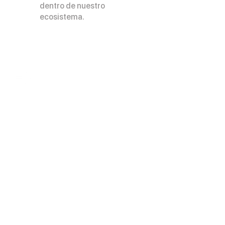
dentro de nuestro
ecosistema.
Nuestros servicios
Casos de éxito
Nuestras
convocatorias
Contacto
Portal de integridad
Bolsa de trabajo