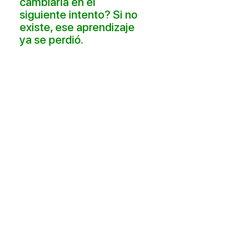
cambiaría en el
siguiente intento? Si no
existe, ese aprendizaje
ya se perdió.
Nuestros servicios
Casos de éxito
Nuestras
convocatorias
Contacto
Portal de integridad
Bolsa de trabajo